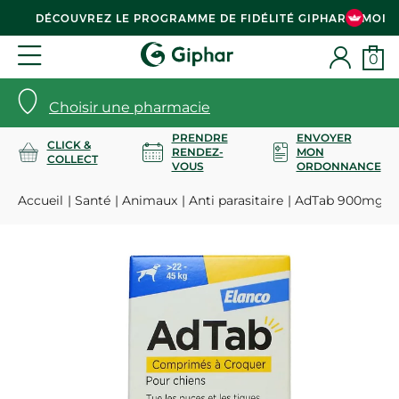
DÉCOUVREZ LE PROGRAMME DE FIDÉLITÉ GIPHAR & MOI
0
Choisir une pharmacie
PRENDRE
ENVOYER
CLICK &
RENDEZ-
MON
COLLECT
VOUS
ORDONNANCE
Accueil
Santé
Animaux
Anti parasitaire
AdTab 900mg tra