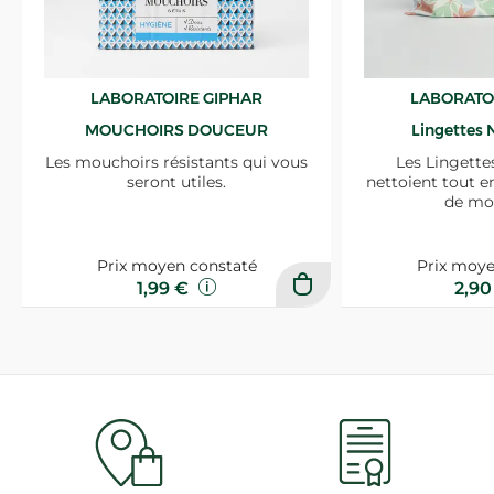
LABORATOIRE GIPHAR
LABORATO
MOUCHOIRS DOUCEUR
Lingettes 
Les mouchoirs résistants qui vous
Les Lingette
seront utiles.
nettoient tout e
de mo
Prix moyen constaté
Prix moye
1,99 €
2,9