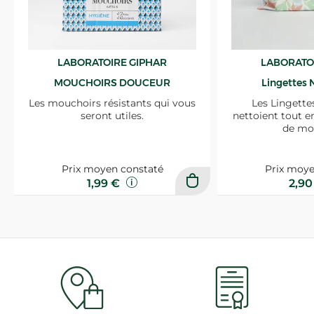
LABORATOIRE GIPHAR
LABORATO
MOUCHOIRS DOUCEUR
Lingettes 
Les mouchoirs résistants qui vous
Les Lingette
seront utiles.
nettoient tout e
de mo
Prix moyen constaté
Prix moye
1,99 €
2,9