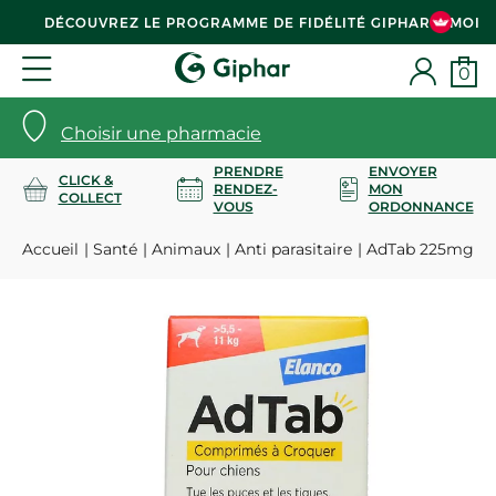
DÉCOUVREZ LE PROGRAMME DE FIDÉLITÉ GIPHAR & MOI
0
Choisir une pharmacie
PRENDRE
ENVOYER
CLICK &
RENDEZ-
MON
COLLECT
VOUS
ORDONNANCE
Accueil
Santé
Animaux
Anti parasitaire
AdTab 225mg trai