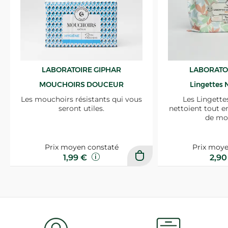
LABORATOIRE GIPHAR
LABORATO
MOUCHOIRS DOUCEUR
Lingettes 
Les mouchoirs résistants qui vous
Les Lingette
seront utiles.
nettoient tout e
de mo
Prix moyen constaté
Prix moye
1,99 €
2,9