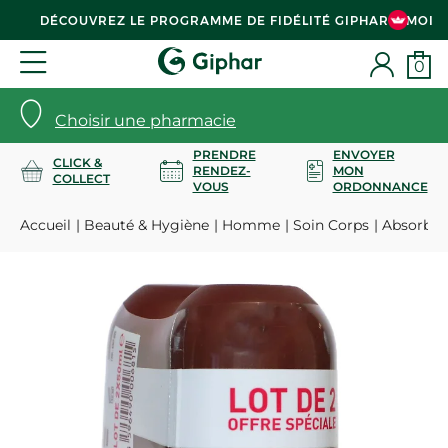
DÉCOUVREZ LE PROGRAMME DE FIDÉLITÉ GIPHAR & MOI
0
Choisir une pharmacie
PRENDRE
ENVOYER
CLICK &
RENDEZ-
MON
COLLECT
VOUS
ORDONNANCE
Accueil
Beauté & Hygiène
Homme
Soin Corps
Absorb+ 4