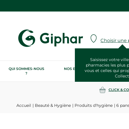
Choisir une
Saisissez votre ville
pharmacies les plus 
QUI SOMMES-NOUS
NOS ENGAGEMENTS
N
vous et celles qui pro
?
RSE
Collect
CLICK & C
Accueil
Beauté & Hygiène
Produits d'hygiène
6 pans