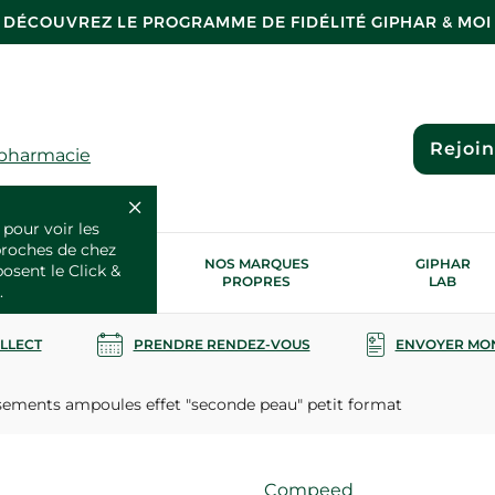
DÉCOUVREZ LE PROGRAMME DE FIDÉLITÉ GIPHAR & MOI
Rejoi
 pharmacie
 pour voir les
proches de chez
OS SERVICES
NOS MARQUES
GIPHAR
posent le Click &
SANTÉ
PROPRES
LAB
.
OLLECT
PRENDRE RENDEZ-VOUS
ENVOYER MO
ements ampoules effet "seconde peau" petit format
Marque
Compeed