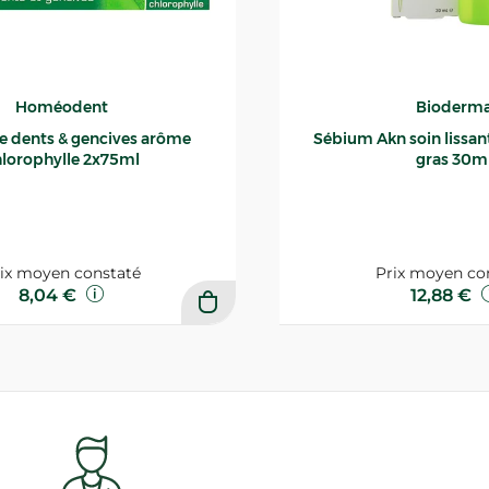
Homéodent
Bioderm
ce dents & gencives arôme
Sébium Akn soin lissant p
lorophylle 2x75ml
gras 30m
ix moyen constaté
Prix moyen co
8,04 €
12,88 €