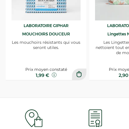
LABORATOIRE GIPHAR
LABORATO
MOUCHOIRS DOUCEUR
Lingettes 
Les mouchoirs résistants qui vous
Les Lingette
seront utiles.
nettoient tout e
de mo
Prix moyen constaté
Prix moye
1,99 €
2,9