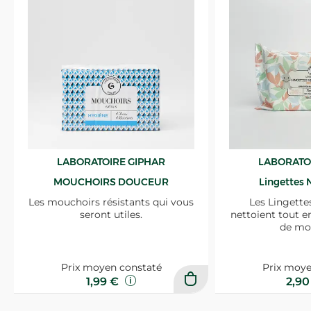
LABORATOIRE GIPHAR
LABORATO
MOUCHOIRS DOUCEUR
Lingettes 
Les mouchoirs résistants qui vous
Les Lingette
seront utiles.
nettoient tout e
de mo
Prix moyen constaté
Prix moye
1,99 €
2,9