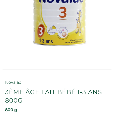
Marque
Novalac
3ÈME ÂGE LAIT BÉBÉ 1-3 ANS
800G
800 g