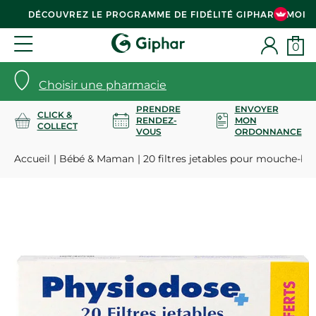
DÉCOUVREZ LE PROGRAMME DE FIDÉLITÉ GIPHAR & MOI
0
Choisir une pharmacie
PRENDRE
ENVOYER
CLICK &
RENDEZ-
MON
COLLECT
VOUS
ORDONNANCE
Accueil
Bébé & Maman
20 filtres jetables pour mouche-bé