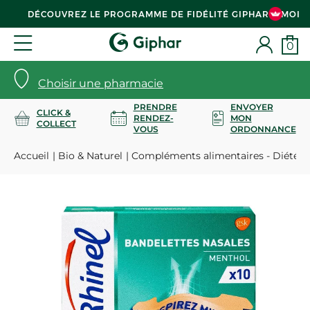
DÉCOUVREZ LE PROGRAMME DE FIDÉLITÉ GIPHAR & MOI
0
Choisir une pharmacie
PRENDRE
ENVOYER
CLICK &
RENDEZ-
MON
COLLECT
VOUS
ORDONNANCE
Accueil
Bio & Naturel
Compléments alimentaires - Diététi