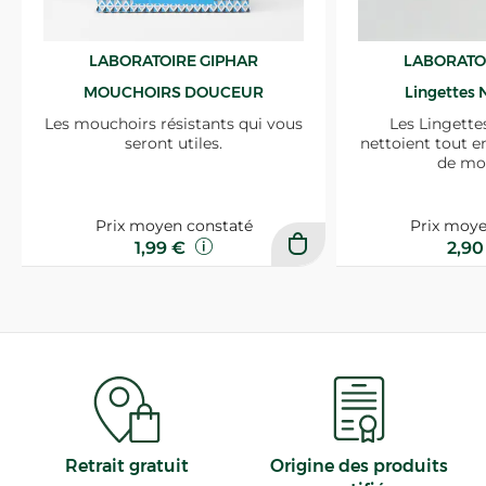
LABORATOIRE GIPHAR
LABORATO
MOUCHOIRS DOUCEUR
Lingettes 
Les mouchoirs résistants qui vous
Les Lingette
seront utiles.
nettoient tout e
de mo
Prix moyen constaté
Prix moye
1,99 €
2,9
Retrait gratuit
Origine des produits