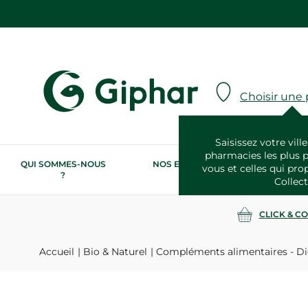
Choisir une
Saisissez votre ville
pharmacies les plus 
QUI SOMMES-NOUS
NOS ENGAGEMENTS
N
vous et celles qui pro
?
RSE
Collect
CLICK & C
Accueil
Bio & Naturel
Compléments alimentaires - Di