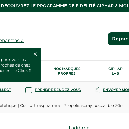
DÉCOUVREZ LE PROGRAMME DE FIDÉLITÉ GIPHAR & MOI
Rejoi
 pharmacie
 pour voir les
proches de chez
OS SERVICES
NOS MARQUES
GIPHAR
posent le Click &
SANTÉ
PROPRES
LAB
.
OLLECT
PRENDRE RENDEZ-VOUS
ENVOYER MO
ététique
Confort respiratoire
Propolis spray buccal bio 30ml
Marque
Ladrôme