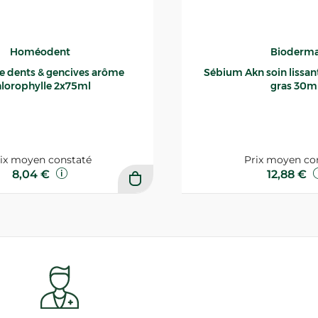
Homéodent
Bioderm
ce dents & gencives arôme
Sébium Akn soin lissant p
lorophylle 2x75ml
gras 30m
ix moyen constaté
Prix moyen co
8,04 €
12,88 €