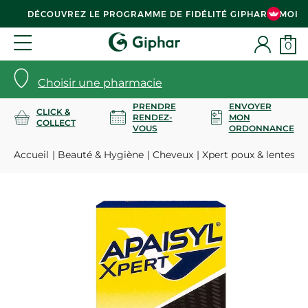
DÉCOUVREZ LE PROGRAMME DE FIDÉLITÉ GIPHAR & MOI
0
Choisir une pharmacie
PRENDRE
ENVOYER
CLICK &
RENDEZ-
MON
COLLECT
VOUS
ORDONNANCE
Accueil
Beauté & Hygiène
Cheveux
Xpert poux & lentes 1