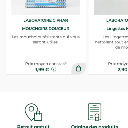
LABORATOIRE GIPHAR
LABORATO
MOUCHOIRS DOUCEUR
Lingettes 
Les mouchoirs résistants qui vous
Les Lingette
seront utiles.
nettoient tout e
de mo
Prix moyen constaté
Prix moye
1,99 €
2,9
Retrait gratuit
Origine des produits