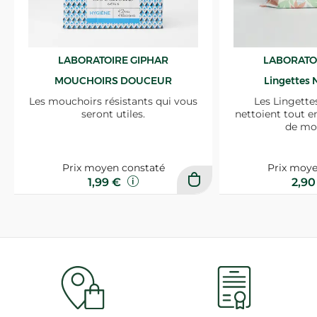
LABORATOIRE GIPHAR
LABORATO
MOUCHOIRS DOUCEUR
Lingettes 
Les mouchoirs résistants qui vous
Les Lingette
seront utiles.
nettoient tout e
de mo
Prix moyen constaté
Prix moye
1,99 €
2,9