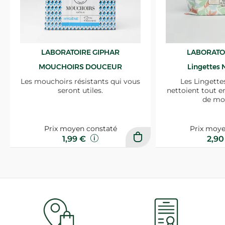
LABORATOIRE GIPHAR
LABORATO
MOUCHOIRS DOUCEUR
Lingettes 
Les mouchoirs résistants qui vous
Les Lingette
seront utiles.
nettoient tout e
de mo
Prix moyen constaté
Prix moye
1,99 €
2,9