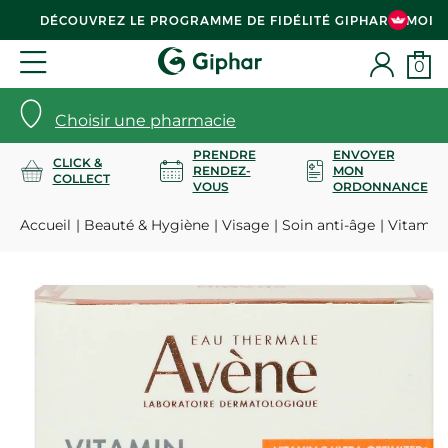
DÉCOUVREZ LE PROGRAMME DE FIDÉLITÉ GIPHAR & MOI
0
Choisir une pharmacie
PRENDRE
ENVOYER
CLICK &
RENDEZ-
MON
COLLECT
VOUS
ORDONNANCE
Accueil
Beauté & Hygiène
Visage
Soin anti-âge
Vitamine