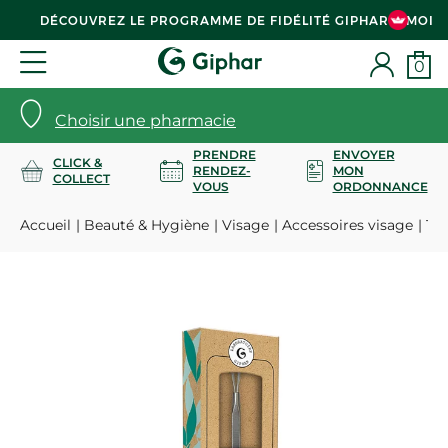
DÉCOUVREZ LE PROGRAMME DE FIDÉLITÉ GIPHAR & MOI
0
Choisir une pharmacie
PRENDRE
ENVOYER
CLICK &
RENDEZ-
MON
COLLECT
VOUS
ORDONNANCE
Accueil
Beauté & Hygiène
Visage
Accessoires visage
TI