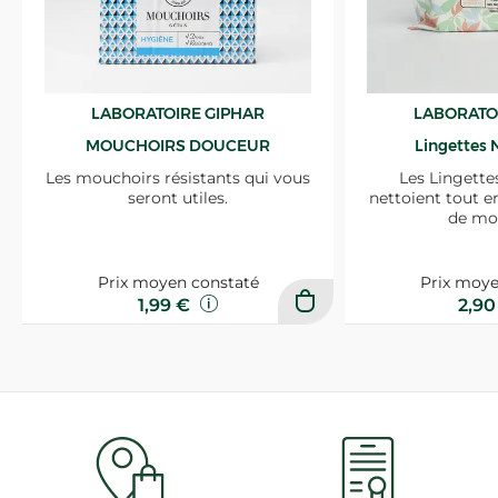
LABORATOIRE GIPHAR
LABORATO
MOUCHOIRS DOUCEUR
Lingettes 
Les mouchoirs résistants qui vous
Les Lingette
seront utiles.
nettoient tout e
de mo
Prix moyen constaté
Prix moye
1,99 €
2,9