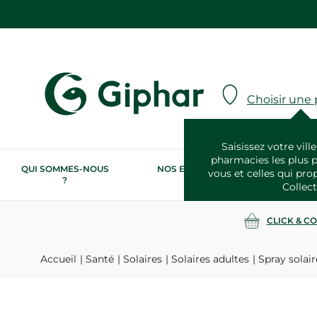
Choisir une
Saisissez votre ville
pharmacies les plus 
QUI SOMMES-NOUS
NOS ENGAGEMENTS
N
vous et celles qui pro
?
RSE
Collect
CLICK & C
Accueil
Santé
Solaires
Solaires adultes
Spray solai