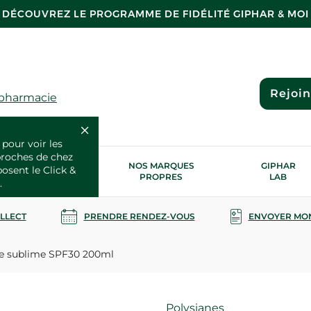
DÉCOUVREZ LE PROGRAMME DE FIDÉLITÉ GIPHAR & MOI
Rejoi
 pharmacie
 pour voir les
proches de chez
OS SERVICES
NOS MARQUES
GIPHAR
posent le Click &
SANTÉ
PROPRES
LAB
.
OLLECT
PRENDRE RENDEZ-VOUS
ENVOYER MO
re sublime SPF30 200ml
Marque
Polysianes