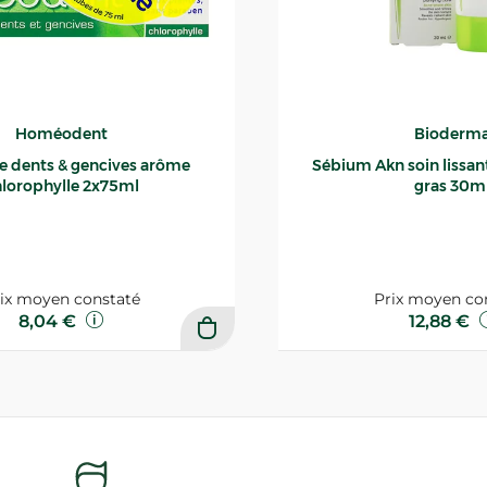
Homéodent
Bioderm
ce dents & gencives arôme
Sébium Akn soin lissant p
lorophylle 2x75ml
gras 30m
ix moyen constaté
Prix moyen co
8,04 €
12,88 €