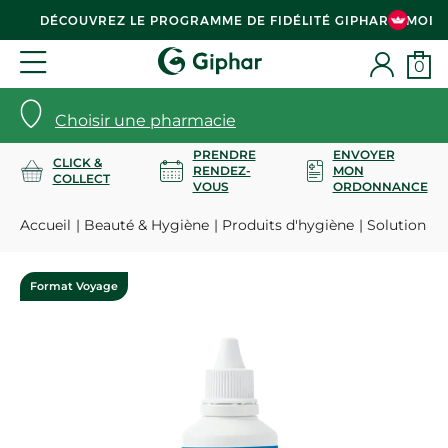
DÉCOUVREZ LE PROGRAMME DE FIDÉLITÉ GIPHAR & MOI
0
Choisir une pharmacie
PRENDRE
ENVOYER
CLICK &
RENDEZ-
MON
COLLECT
VOUS
ORDONNANCE
Accueil
Beauté & Hygiène
Produits d'hygiène
Solution mul
Format Voyage