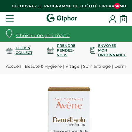
DÉCOUVREZ LE PROGRAMME DE FIDÉLITÉ GIPHAR & MOI
0
Choisir une pharmacie
PRENDRE
ENVOYER
CLICK &
RENDEZ-
MON
COLLECT
VOUS
ORDONNANCE
Accueil
Beauté & Hygiène
Visage
Soin anti-âge
DermAbs