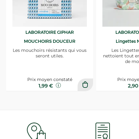
LABORATOIRE GIPHAR
LABORATO
MOUCHOIRS DOUCEUR
Lingettes 
Les mouchoirs résistants qui vous
Les Lingette
seront utiles.
nettoient tout e
de mo
Prix moyen constaté
Prix moye
1,99 €
2,9