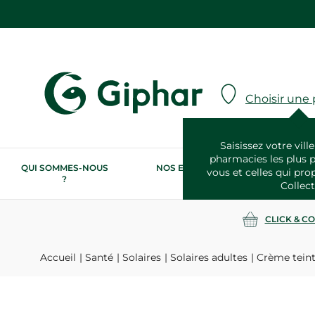
Choisir une
Saisissez votre ville
pharmacies les plus 
QUI SOMMES-NOUS
NOS ENGAGEMENTS
N
vous et celles qui pro
?
RSE
Collect
CLICK & C
Accueil
Santé
Solaires
Solaires adultes
Crème teint