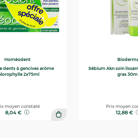
Homéodent
Bioderm
ce dents & gencives arôme
Sébium Akn soin lissant p
lorophylle 2x75ml
gras 30m
ix moyen constaté
Prix moyen co
8,04 €
12,88 €