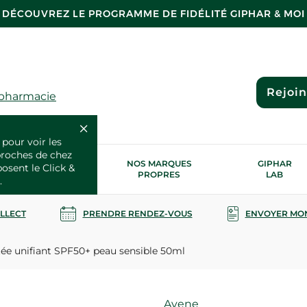
DÉCOUVREZ LE PROGRAMME DE FIDÉLITÉ GIPHAR & MOI
Rejoi
 pharmacie
 pour voir les
proches de chez
OS SERVICES
NOS MARQUES
GIPHAR
posent le Click &
SANTÉ
PROPRES
LAB
.
OLLECT
PRENDRE RENDEZ-VOUS
ENVOYER MO
ée unifiant SPF50+ peau sensible 50ml
Marque
Avene