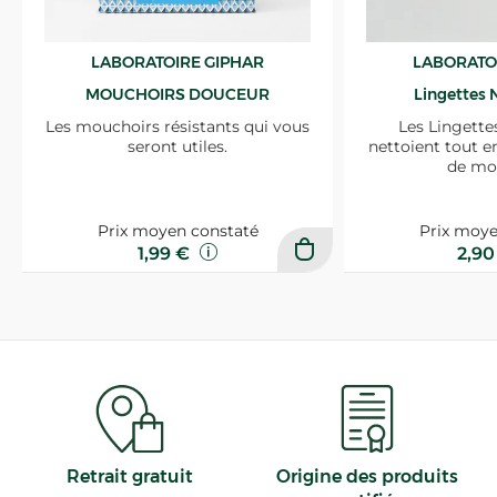
LABORATOIRE GIPHAR
LABORATO
MOUCHOIRS DOUCEUR
Lingettes 
Les mouchoirs résistants qui vous
Les Lingette
seront utiles.
nettoient tout e
de mo
Prix moyen constaté
Prix moye
1,99 €
2,9
Retrait gratuit
Origine des produits