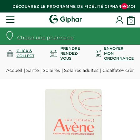
DÉCOUVREZ LE PROGRAMME DE FIDÉLITÉ GIPHAR & MOI
0
Choisir une pharmacie
PRENDRE
ENVOYER
CLICK &
RENDEZ-
MON
COLLECT
VOUS
ORDONNANCE
Accueil
Santé
Solaires
Solaires adultes
Cicalfate+ crème