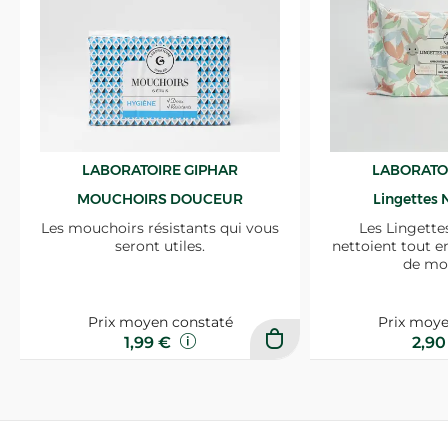
LABORATOIRE GIPHAR
LABORATO
MOUCHOIRS DOUCEUR
Lingettes 
Les mouchoirs résistants qui vous
Les Lingette
seront utiles.
nettoient tout e
de mo
Prix moyen constaté
Prix moye
1,99 €
2,9