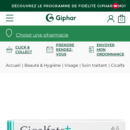
DÉCOUVREZ LE PROGRAMME DE FIDÉLITÉ GIPHAR & MOI
0
Choisir une pharmacie
PRENDRE
ENVOYER
CLICK &
RENDEZ-
MON
COLLECT
VOUS
ORDONNANCE
Accueil
Beauté & Hygiène
Visage
Soin traitant
Cicalfate