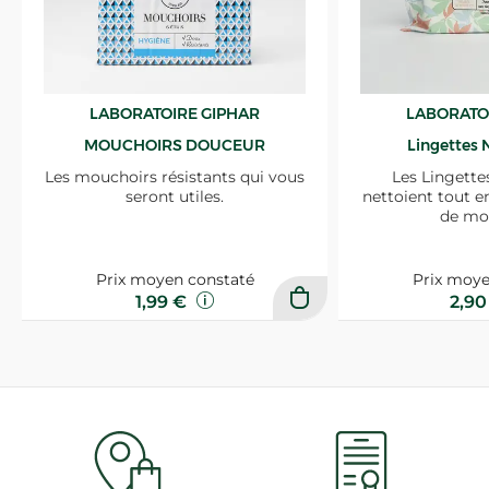
LABORATOIRE GIPHAR
LABORATO
MOUCHOIRS DOUCEUR
Lingettes 
Les mouchoirs résistants qui vous
Les Lingette
seront utiles.
nettoient tout e
de mo
Prix moyen constaté
Prix moye
1,99 €
2,9