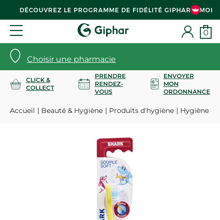
DÉCOUVREZ LE PROGRAMME DE FIDÉLITÉ GIPHAR & MOI
0
Choisir une pharmacie
PRENDRE
ENVOYER
CLICK &
RENDEZ-
MON
COLLECT
VOUS
ORDONNANCE
Accueil
Beauté & Hygiène
Produits d'hygiène
Hygiène bu