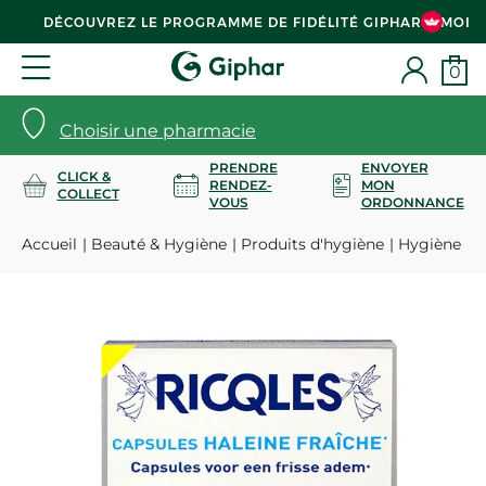
DÉCOUVREZ LE PROGRAMME DE FIDÉLITÉ GIPHAR & MOI
0
Choisir une pharmacie
PRENDRE
ENVOYER
CLICK &
RENDEZ-
MON
COLLECT
VOUS
ORDONNANCE
Accueil
Beauté & Hygiène
Produits d'hygiène
Hygiène bu