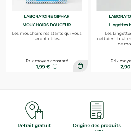
LABORATOIRE GIPHAR
LABORATO
MOUCHOIRS DOUCEUR
Lingettes 
Les mouchoirs résistants qui vous
Les Lingette
seront utiles.
nettoient tout e
de mo
Prix moyen constaté
Prix moye
1,99 €
2,9
Retrait gratuit
Origine des produits