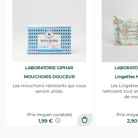
LABORATOIRE GIPHAR
LABORATO
MOUCHOIRS DOUCEUR
Lingettes 
Les mouchoirs résistants qui vous
Les Lingette
seront utiles.
nettoient tout e
de mo
Prix moyen constaté
Prix moye
1,99 €
2,9