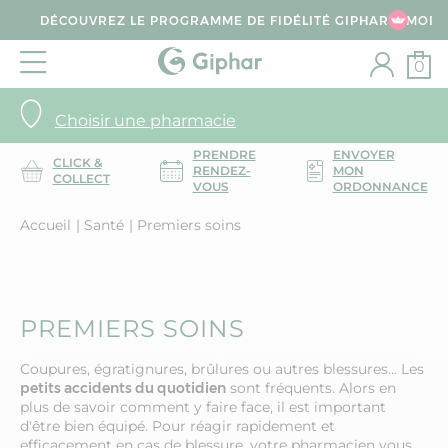
DÉCOUVREZ LE PROGRAMME DE FIDÉLITÉ GIPHAR & MOI
0
Choisir une pharmacie
PRENDRE
ENVOYER
CLICK &
RENDEZ-
MON
COLLECT
VOUS
ORDONNANCE
Accueil
Santé
Premiers soins
PREMIERS SOINS
Coupures, égratignures, brûlures ou autres blessures… Les
petits accidents du quotidien
sont fréquents. Alors en
plus de savoir comment y faire face, il est important
d'être bien équipé. Pour réagir rapidement et
efficacement en cas de blessure, votre pharmacien vous