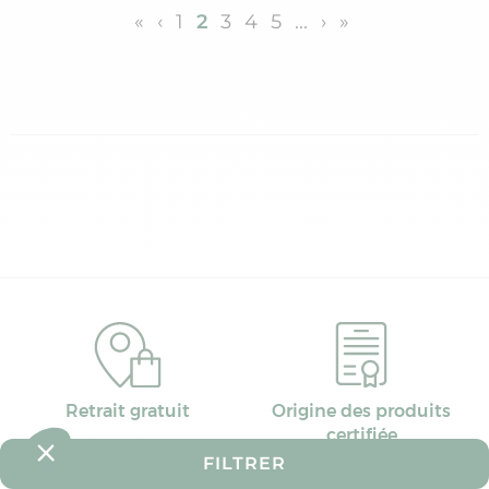
«
‹
1
2
3
4
5
...
›
»
Retrait gratuit
Origine des produits
certifiée
FILTRER