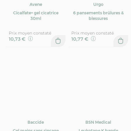
Avene
Urgo
Cicalfate+ gel cicatrice
6 pansements brûlures &
30ml
blessures
Prix moyen constaté
Prix moyen constaté
10,73 €
10,77 €
Baccide
BSN Medical
Gel mains sans rinçage
Leukotape K bande