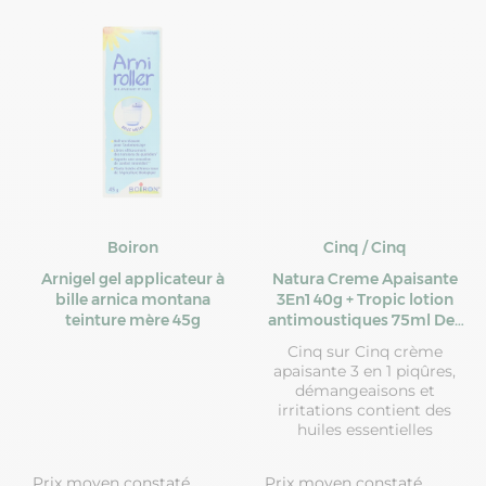
Boiron
Cinq / Cinq
Arnigel gel applicateur à
Natura Creme Apaisante
bille arnica montana
3En1 40g + Tropic lotion
teinture mère 45g
antimoustiques 75ml Des
3 Ans cinq-cinq
Cinq sur Cinq crème
apaisante 3 en 1 piqûres,
démangeaisons et
irritations contient des
huiles essentielles
Prix moyen constaté
Prix moyen constaté