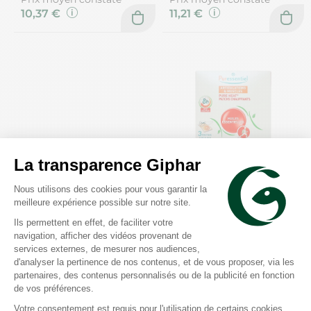
10,37 €
11,21 €
Compeed
Puressentiel
5 pansements "seconde
Patchs chauffants
peau" oignons gel actif
articulations aux 14 huiles
essentielles 3
Prix moyen constaté
Prix moyen constaté
8,85 €
13,54 €