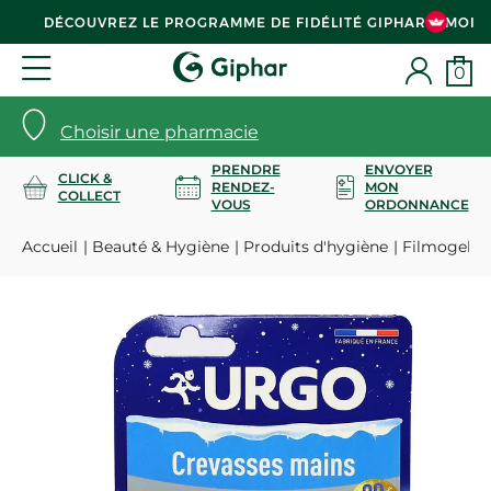
DÉCOUVREZ LE PROGRAMME DE FIDÉLITÉ GIPHAR & MOI
0
Choisir une pharmacie
PRENDRE
ENVOYER
CLICK &
RENDEZ-
MON
COLLECT
VOUS
ORDONNANCE
Accueil
Beauté & Hygiène
Produits d'hygiène
Filmogel cr