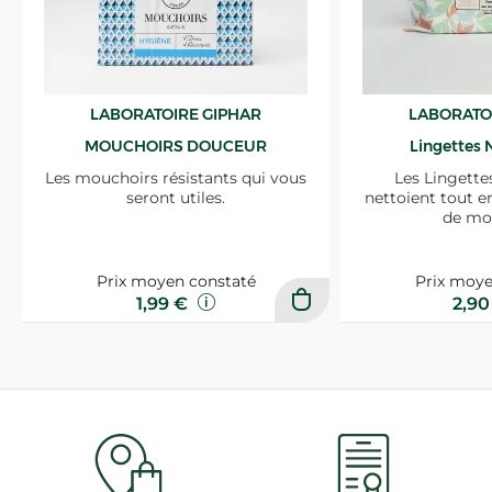
LABORATOIRE GIPHAR
LABORATO
MOUCHOIRS DOUCEUR
Lingettes 
Les mouchoirs résistants qui vous
Les Lingette
seront utiles.
nettoient tout e
de mo
Prix moyen constaté
Prix moye
1,99 €
2,9