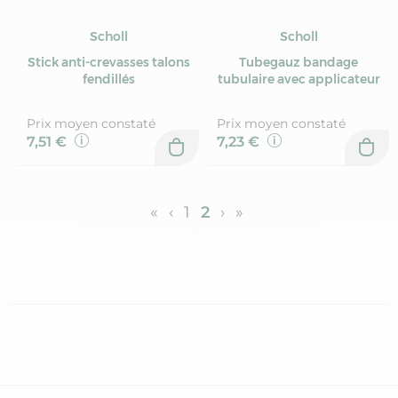
Scholl
Scholl
Stick anti-crevasses talons
Tubegauz bandage
fendillés
tubulaire avec applicateur
Prix moyen constaté
Prix moyen constaté
7,51 €
7,23 €
«
‹
1
2
›
»