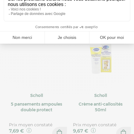
Prix moyen constaté
Prix moyen constaté
20,00 €
19,47 €
Scholl
Scholl
5 pansements ampoules
Crème anti-callosités
double protect
50ml
Prix moyen constaté
Prix moyen constaté
7,69 €
9,67 €