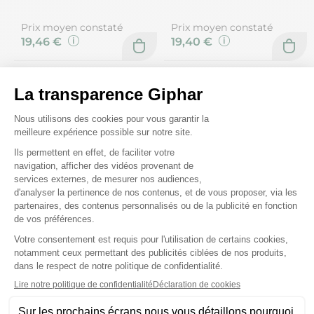
Prix moyen constaté
Prix moyen constaté
19,46 €
19,40 €
Scholl
Scholl
1 rouleau de
Collants Light Legs Noir
remplacement râpes
60 Den Taille XL
électriques Velvet Smooth