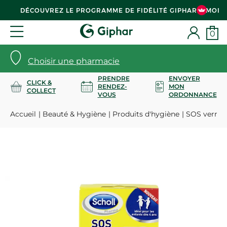
DÉCOUVREZ LE PROGRAMME DE FIDÉLITÉ GIPHAR & MOI
0
Choisir une pharmacie
PRENDRE
ENVOYER
CLICK &
RENDEZ-
MON
COLLECT
VOUS
ORDONNANCE
Accueil
Beauté & Hygiène
Produits d'hygiène
SOS verrues