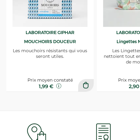
LABORATOIRE GIPHAR
LABORATO
MOUCHOIRS DOUCEUR
Lingettes 
Les mouchoirs résistants qui vous
Les Lingette
seront utiles.
nettoient tout e
de mo
Prix moyen constaté
Prix moye
1,99 €
2,9