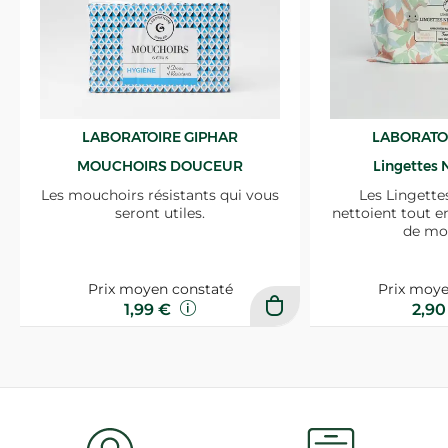
LABORATOIRE GIPHAR
LABORATO
MOUCHOIRS DOUCEUR
Lingettes 
Les mouchoirs résistants qui vous
Les Lingette
seront utiles.
nettoient tout e
de mo
Prix moyen constaté
Prix moye
1,99 €
2,9