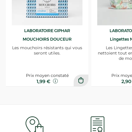
LABORATOIRE GIPHAR
LABORATO
MOUCHOIRS DOUCEUR
Lingettes 
Les mouchoirs résistants qui vous
Les Lingette
seront utiles.
nettoient tout e
de mo
Prix moyen constaté
Prix moye
1,99 €
2,9