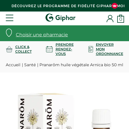
DÉCOUVREZ LE PROGRAMME DE FIDÉLITÉ GIPHAR & MOI
0
Choisir une pharmacie
PRENDRE
ENVOYER
CLICK &
RENDEZ-
MON
COLLECT
VOUS
ORDONNANCE
Accueil
Santé
Pranarôm huile végétale Arnica bio 50 ml