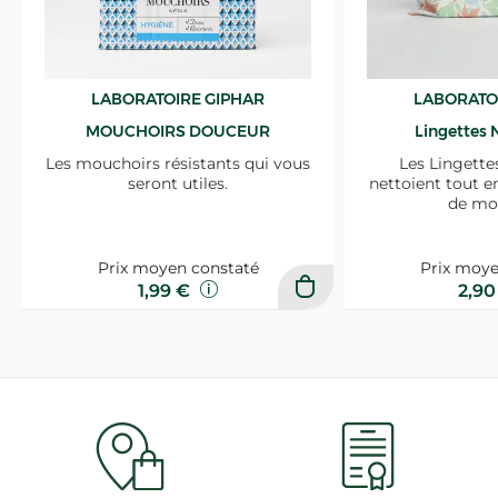
LABORATOIRE GIPHAR
LABORATO
MOUCHOIRS DOUCEUR
Lingettes 
Les mouchoirs résistants qui vous
Les Lingette
seront utiles.
nettoient tout e
de mo
Prix moyen constaté
Prix moye
1,99 €
2,9