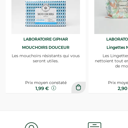
LABORATOIRE GIPHAR
LABORATO
MOUCHOIRS DOUCEUR
Lingettes 
Les mouchoirs résistants qui vous
Les Lingette
seront utiles.
nettoient tout e
de mo
Prix moyen constaté
Prix moye
1,99 €
2,9