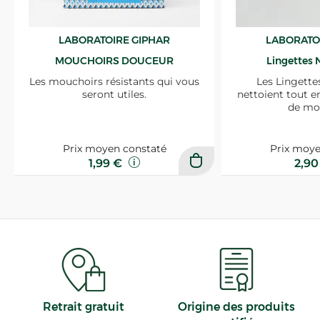
LABORATOIRE GIPHAR
LABORATO
MOUCHOIRS DOUCEUR
Lingettes 
Les mouchoirs résistants qui vous
Les Lingette
seront utiles.
nettoient tout e
de mo
Prix moyen constaté
Prix moye
1,99 €
2,9
Retrait gratuit
Origine des produits