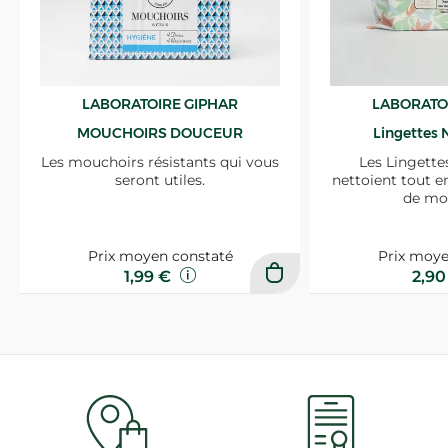
LABORATOIRE GIPHAR
LABORATO
MOUCHOIRS DOUCEUR
Lingettes 
Les mouchoirs résistants qui vous
Les Lingette
seront utiles.
nettoient tout e
de mo
Prix moyen constaté
Prix moye
1,99 €
2,9