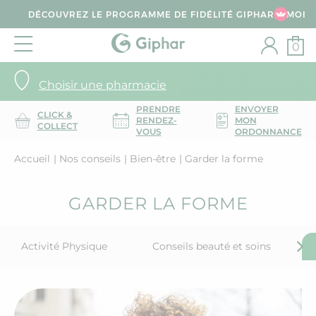
DÉCOUVREZ LE PROGRAMME DE FIDÉLITÉ GIPHAR & MOI
0
Choisir une pharmacie
PRENDRE
ENVOYER
CLICK &
RENDEZ-
MON
COLLECT
VOUS
ORDONNANCE
Accueil
Nos conseils
Bien-être
Garder la forme
GARDER LA FORME
Activité Physique
Conseils beauté et soins