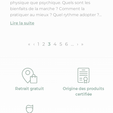
physique que psychique. Quels sont les
bienfaits de la marche ? Comment la
pratiquer au mieux ? Quel rythme adopter ?
Quelles précautions prendre ? Découvrez les
Lire la suite
réponses à vos questions dans notre article.
«
‹
1
2
3
4
5
6
...
›
»
Retrait gratuit
Origine des produits
certifiée