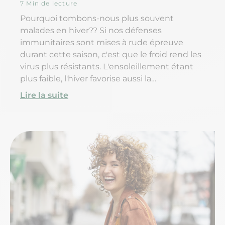
virus de l'hiver !
7 Min de lecture
Pourquoi tombons-nous plus souvent
malades en hiver?? Si nos défenses
immunitaires sont mises à rude épreuve
durant cette saison, c'est que le froid rend les
virus plus résistants. L'ensoleillement étant
plus faible, l'hiver favorise aussi la
multiplication des agents pathogênes, qui
Lire la suite
sont fragilisés aux beaux jours par les UV. Mais
si le rhume et toutes ses complications sont
des maladies plutôt hivernales, c'est surtout
parce que nous vivons davantage, durant
cette période, dans des espaces confinés. Les
virus passent alors plus facilement d'un nez à
l'autre?!