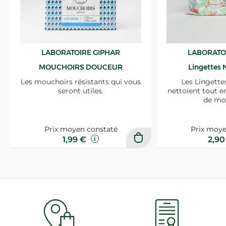
LABORATOIRE GIPHAR
LABORATO
MOUCHOIRS DOUCEUR
Lingettes 
Les mouchoirs résistants qui vous
Les Lingette
seront utiles.
nettoient tout e
de mo
Prix moyen constaté
Prix moye
1,99 €
2,9