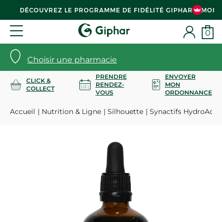
DÉCOUVREZ LE PROGRAMME DE FIDÉLITÉ GIPHAR & MOI
0
Choisir une pharmacie
PRENDRE
ENVOYER
CLICK &
RENDEZ-
MON
COLLECT
VOUS
ORDONNANCE
Accueil
Nutrition & Ligne
Silhouette
Synactifs HydroActif