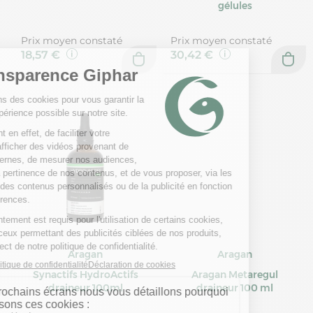
gélules
Prix moyen constaté
Prix moyen constaté
18,57 €
30,42 €
Aragan
Aragan
Synactifs HydroActifs
Aragan Metaregul
draineur 100ml
draineur 100 ml