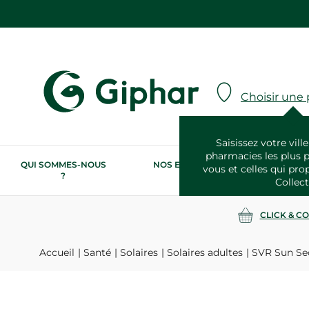
Choisir une
Saisissez votre ville
pharmacies les plus 
QUI SOMMES-NOUS
NOS ENGAGEMENTS
N
vous et celles qui pro
?
RSE
Collect
CLICK & C
Accueil
Santé
Solaires
Solaires adultes
SVR Sun Sec