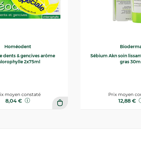
Homéodent
Bioderm
ce dents & gencives arôme
Sébium Akn soin lissant p
lorophylle 2x75ml
gras 30m
ix moyen constaté
Prix moyen co
8,04 €
12,88 €