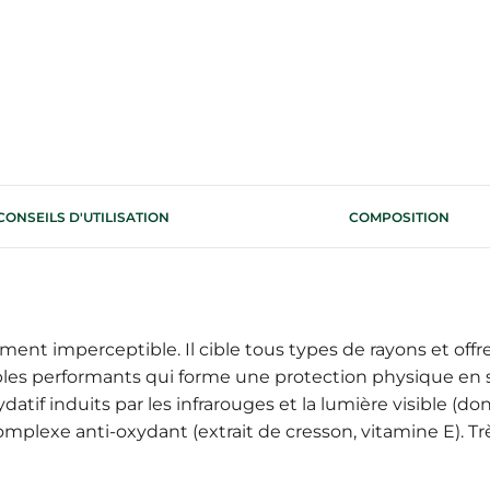
CONSEILS D'UTILISATION
COMPOSITION
lement imperceptible. Il cible tous types de rayons et of
ables performants qui forme une protection physique en s
datif induits par les infrarouges et la lumière visible (do
plexe anti-oxydant (extrait de cresson, vitamine E). Très 