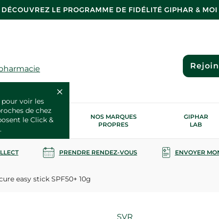
DÉCOUVREZ LE PROGRAMME DE FIDÉLITÉ GIPHAR & MOI
Rejoi
 pharmacie
 pour voir les
proches de chez
OS SERVICES
NOS MARQUES
GIPHAR
posent le Click &
SANTÉ
PROPRES
LAB
.
OLLECT
PRENDRE RENDEZ-VOUS
ENVOYER MO
ure easy stick SPF50+ 10g
Marque
SVR