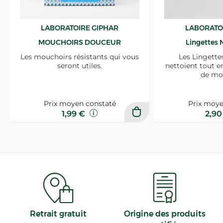
LABORATOIRE GIPHAR
LABORATO
MOUCHOIRS DOUCEUR
Lingettes 
Les mouchoirs résistants qui vous
Les Lingette
seront utiles.
nettoient tout e
de mo
Prix moyen constaté
Prix moye
1,99 €
2,9
Retrait gratuit
Origine des produits