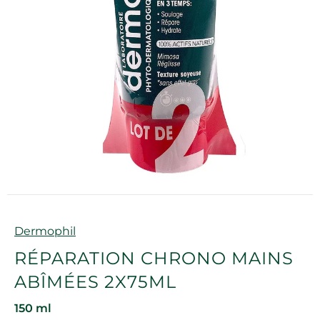
Marque
Dermophil
RÉPARATION CHRONO MAINS
ABÎMÉES 2X75ML
150 ml