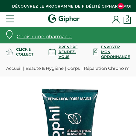
DÉCOUVREZ LE PROGRAMME DE FIDÉLITÉ GIPHAR & MOI
0
Choisir une pharmacie
PRENDRE
ENVOYER
CLICK &
RENDEZ-
MON
COLLECT
VOUS
ORDONNANCE
Accueil
Beauté & Hygiène
Corps
Réparation Chrono main