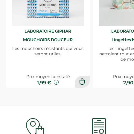
LABORATOIRE GIPHAR
LABORATO
MOUCHOIRS DOUCEUR
Lingettes 
Les mouchoirs résistants qui vous
Les Lingette
seront utiles.
nettoient tout e
de mo
Prix moyen constaté
Prix moye
1,99 €
2,9