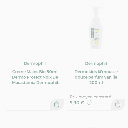
Dermophil
Dermophil
Creme Mains Bio 50ml
Dermokids ki'mousse
Dermo Protect Noix De
douce parfum vanille
Macadamia Dermophil
200ml
Indien
Prix moyen constaté
5,90 €