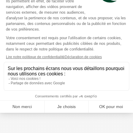
Dermophil
Dermophil
Dermokids stick lèvres
Protection lèvres goût
onctueux Mandarine
noisette 4g
Prix moyen constaté
Prix moyen constaté
3,48 €
4,93 €