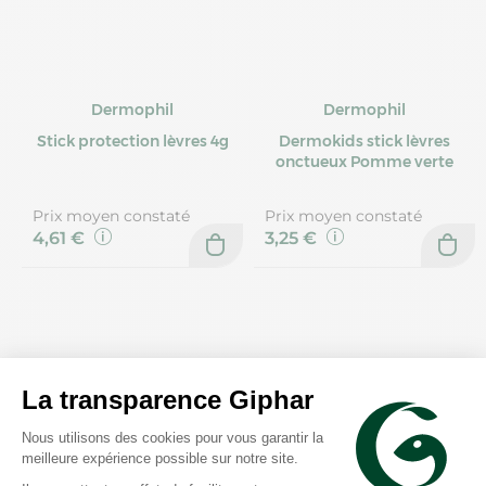
Dermophil
Dermophil
Stick protection lèvres 4g
Dermokids stick lèvres
onctueux Pomme verte
Prix moyen constaté
Prix moyen constaté
4,61 €
3,25 €