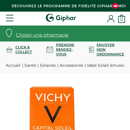
DÉCOUVREZ LE PROGRAMME DE FIDÉLITÉ GIPHAR & MOI
0
Choisir une pharmacie
PRENDRE
ENVOYER
CLICK &
RENDEZ-
MON
COLLECT
VOUS
ORDONNANCE
Accueil
Santé
Solaires
Accessoires
Idéal Soleil émulsion 