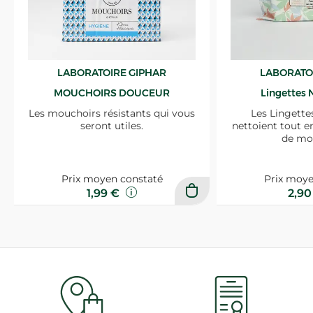
LABORATOIRE GIPHAR
LABORATO
MOUCHOIRS DOUCEUR
Lingettes 
Les mouchoirs résistants qui vous
Les Lingette
seront utiles.
nettoient tout e
de mo
Prix moyen constaté
Prix moye
1,99 €
2,9