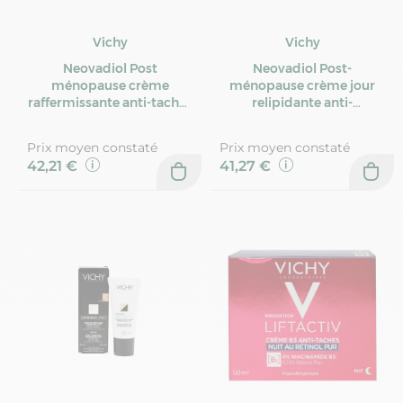
Vichy
Vichy
Neovadiol Post
Neovadiol Post-
ménopause crème
ménopause crème jour
raffermissante anti-taches
relipidante anti-
brunes SPF50 50ml
relâchement 50ml
Prix moyen constaté
Prix moyen constaté
42,21 €
41,27 €