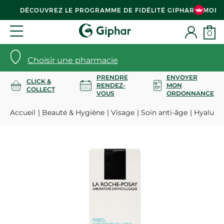
DÉCOUVREZ LE PROGRAMME DE FIDÉLITÉ GIPHAR & MOI
0
Choisir une pharmacie
PRENDRE
ENVOYER
CLICK &
RENDEZ-
MON
COLLECT
VOUS
ORDONNANCE
Accueil
Beauté & Hygiène
Visage
Soin anti-âge
Hyalu B5