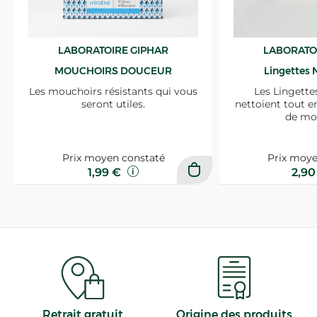
LABORATOIRE GIPHAR
LABORATO
MOUCHOIRS DOUCEUR
Lingettes 
Les mouchoirs résistants qui vous
Les Lingette
seront utiles.
nettoient tout e
de mo
Prix moyen constaté
Prix moye
1,99 €
2,9
Retrait gratuit
Origine des produits