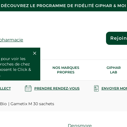
DÉCOUVREZ LE PROGRAMME DE FIDÉLITÉ GIPHAR & MOI
Rejoi
 pharmacie
 pour voir les
proches de chez
OS SERVICES
NOS MARQUES
GIPHAR
posent le Click &
SANTÉ
PROPRES
LAB
.
OLLECT
PRENDRE RENDEZ-VOUS
ENVOYER MO
Bio
Gametix M 30 sachets
Marque
Densmore