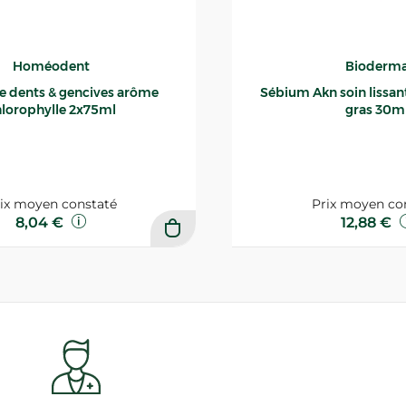
Homéodent
Bioderm
ce dents & gencives arôme
Sébium Akn soin lissant p
lorophylle 2x75ml
gras 30m
ix moyen constaté
Prix moyen co
8,04 €
12,88 €