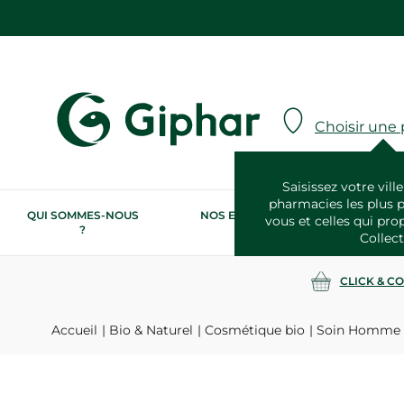
Choisir une
Saisissez votre ville
pharmacies les plus 
QUI SOMMES-NOUS
NOS ENGAGEMENTS
N
vous et celles qui pro
?
RSE
Collect
CLICK & C
Accueil
Bio & Naturel
Cosmétique bio
Soin Homme 