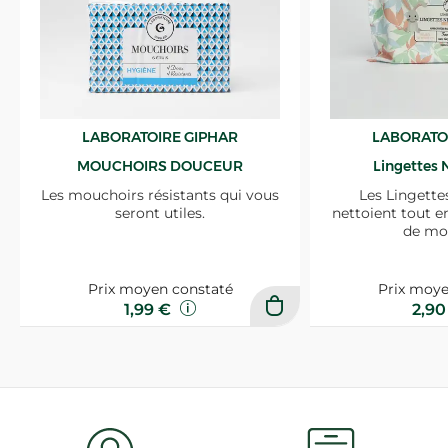
LABORATOIRE GIPHAR
LABORATO
MOUCHOIRS DOUCEUR
Lingettes 
Les mouchoirs résistants qui vous
Les Lingette
seront utiles.
nettoient tout e
de mo
Prix moyen constaté
Prix moye
1,99 €
2,9