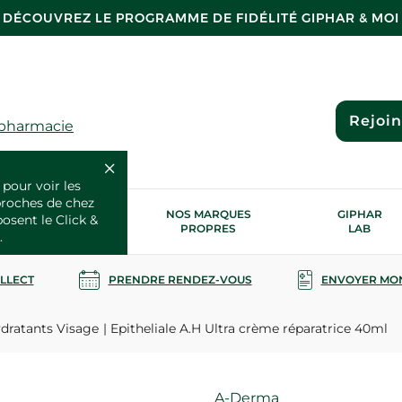
DÉCOUVREZ LE PROGRAMME DE FIDÉLITÉ GIPHAR & MOI
Rejoi
 pharmacie
 pour voir les
proches de chez
OS SERVICES
NOS MARQUES
GIPHAR
posent le Click &
SANTÉ
PROPRES
LAB
.
OLLECT
PRENDRE RENDEZ-VOUS
ENVOYER MO
dratants Visage
Epitheliale A.H Ultra crème réparatrice 40ml
Marque
A-Derma