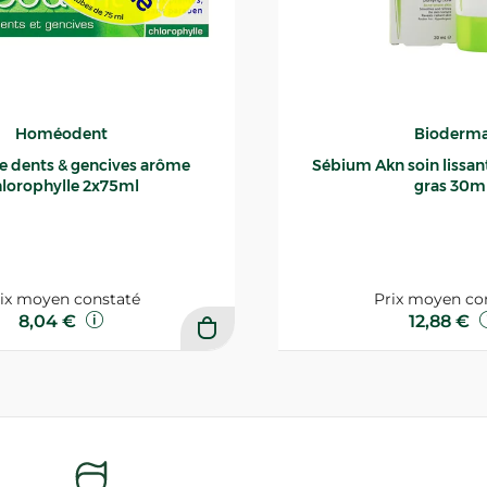
Homéodent
Bioderm
ce dents & gencives arôme
Sébium Akn soin lissant p
lorophylle 2x75ml
gras 30m
ix moyen constaté
Prix moyen co
8,04 €
12,88 €