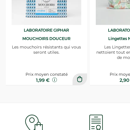
LABORATOIRE GIPHAR
LABORATO
MOUCHOIRS DOUCEUR
Lingettes 
Les mouchoirs résistants qui vous
Les Lingette
seront utiles.
nettoient tout e
de mo
Prix moyen constaté
Prix moye
1,99 €
2,9