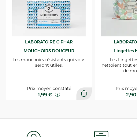
LABORATOIRE GIPHAR
LABORATO
MOUCHOIRS DOUCEUR
Lingettes 
Les mouchoirs résistants qui vous
Les Lingette
seront utiles.
nettoient tout e
de mo
Prix moyen constaté
Prix moye
1,99 €
2,9