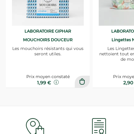
LABORATOIRE GIPHAR
LABORATO
MOUCHOIRS DOUCEUR
Lingettes 
Les mouchoirs résistants qui vous
Les Lingette
seront utiles.
nettoient tout e
de mo
Prix moyen constaté
Prix moye
1,99 €
2,9